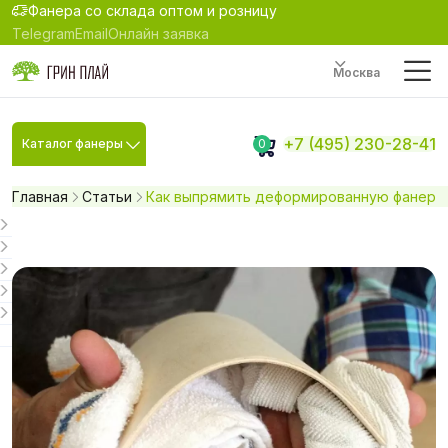
Фанера со склада оптом и розницу
Telegram
Email
Онлайн заявка
Москва
+7 (495) 230-28-41
Каталог фанеры
0
Главная
Статьи
Как выпрямить деформированную фанеру