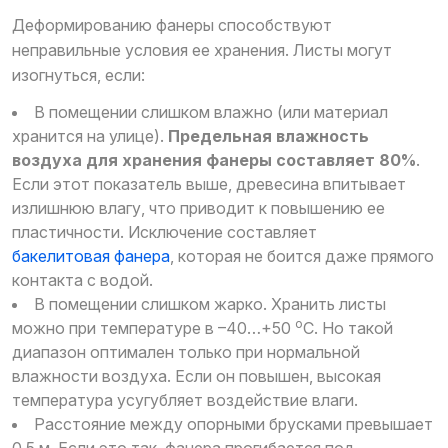
Деформированию фанеры способствуют
неправильные условия ее хранения. Листы могут
изогнуться, если:
В помещении слишком влажно (или материал
хранится на улице).
Предельная влажность
воздуха для хранения фанеры составляет 80%
.
Если этот показатель выше, древесина впитывает
излишнюю влагу, что приводит к повышению ее
пластичности. Исключение составляет
бакелитовая фанера
, которая не боится даже прямого
контакта с водой.
В помещении слишком жарко. Хранить листы
о
можно при температуре в –40…+50
С. Но такой
диапазон оптимален только при нормальной
влажности воздуха. Если он повышен, высокая
температура усугубляет воздействие влаги.
Расстояние между опорными брусками превышает
0,5 м. Если это так, фанера прогибается под