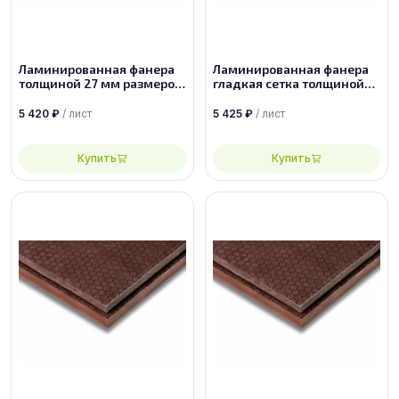
Ламинированная фанера
Ламинированная фанера
толщиной 27 мм размером
гладкая сетка толщиной
2500х1250, сорт 1/1
27 мм размером
2440х1220, сорт 1/1
5 420
₽
/ лист
5 425
₽
/ лист
Купить
Купить