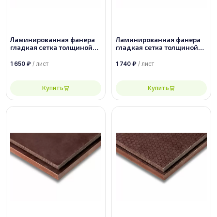
Ламинированная фанера
Ламинированная фанера
гладкая сетка толщиной
гладкая сетка толщиной
6.5 мм размером
6.5 мм размером
2440х1220, сорт 1/1
2500х1250, сорт 1/1
1 650
₽
/ лист
1 740
₽
/ лист
Купить
Купить