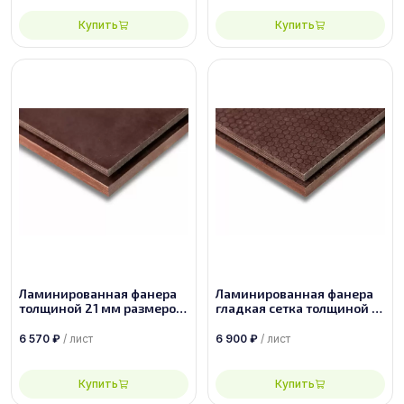
Купить
Купить
Ламинированная фанера
Ламинированная фанера
толщиной 21 мм размером
гладкая сетка толщиной 21
1500х3000, сорт 1/1
мм размером 1500х3000,
сорт 1/1
6 570
₽
/ лист
6 900
₽
/ лист
Купить
Купить