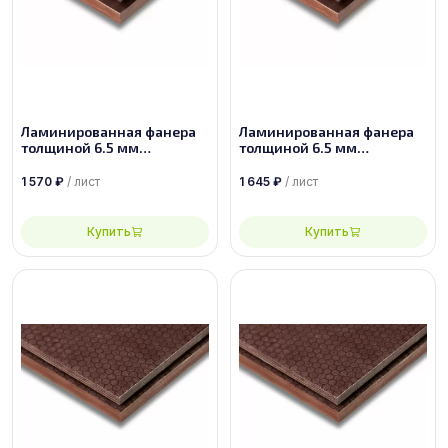
Ламинированная фанера
Ламинированная фанера
толщиной 6.5 мм
толщиной 6.5 мм
размером 2440х1220, сорт
размером 2500х1250, сорт
1/1
1/1
1 570
₽
/ лист
1 645
₽
/ лист
Купить
Купить