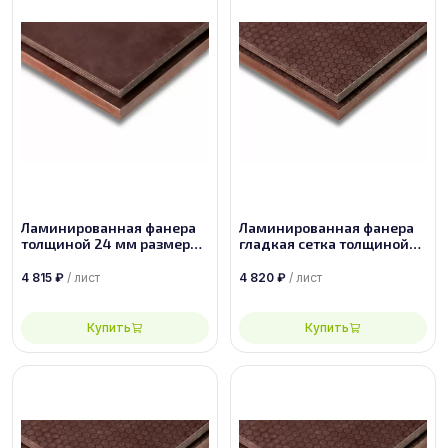
Ламинированная фанера
Ламинированная фанера
толщиной 24 мм размером
гладкая сетка толщиной
2500х1250, сорт 1/1
24 мм размером
2440х1220, сорт 1/1
4 815
₽
/ лист
4 820
₽
/ лист
Купить
Купить