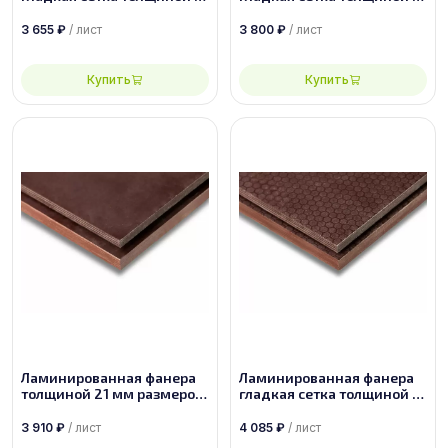
мм размером 2440х1220,
мм размером 1500х3000,
сорт 1/1
сорт 1/1
3 655
₽
/ лист
3 800
₽
/ лист
Купить
Купить
Ламинированная фанера
Ламинированная фанера
толщиной 21 мм размером
гладкая сетка толщиной 21
2500х1250, сорт 1/1
мм размером 2500х1250,
сорт 1/1
3 910
₽
/ лист
4 085
₽
/ лист