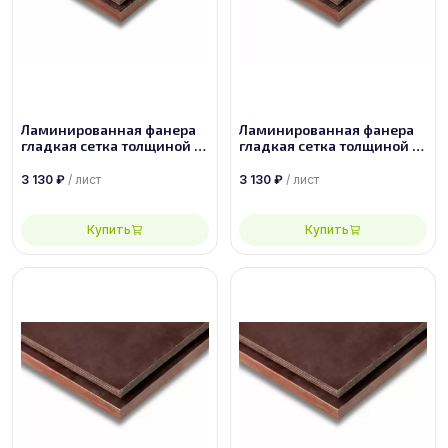
Ламинированная фанера
Ламинированная фанера
гладкая сетка толщиной 18
гладкая сетка толщиной 15
мм размером 2440х1220,
мм размером 2500х1250,
сорт 1/1
сорт 1/1
3 130
₽
/ лист
3 130
₽
/ лист
Купить
Купить