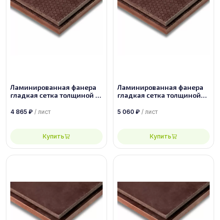
Ламинированная фанера
Ламинированная фанера
гладкая сетка толщиной 15
гладкая сетка толщиной
мм размером 1500х3000,
24 мм размером
сорт 1/1
2500х1250, сорт 1/1
4 865
₽
/ лист
5 060
₽
/ лист
Купить
Купить