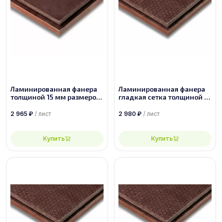
Ламинированная фанера
Ламинированная фанера
толщиной 15 мм размером
гладкая сетка толщиной 15
2500х1250, сорт 1/1
мм размером 2440х1220,
сорт 1/1
2 965
₽
/ лист
2 980
₽
/ лист
Купить
Купить