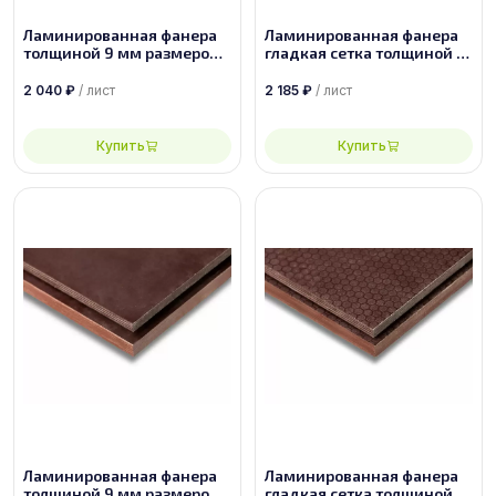
Ламинированная фанера
Ламинированная фанера
толщиной 9 мм размером
гладкая сетка толщиной 9
2440х1220, сорт 1/1
мм размером 2440х1220,
сорт 1/1
2 040
₽
/ лист
2 185
₽
/ лист
Купить
Купить
Ламинированная фанера
Ламинированная фанера
толщиной 9 мм размером
гладкая сетка толщиной 9