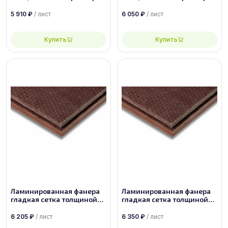
2440х1220, сорт 1/1
2500х1250, сорт 1/1
5 910
₽
/ лист
6 050
₽
/ лист
Купить
Купить
Ламинированная фанера
Ламинированная фанера
гладкая сетка толщиной
гладкая сетка толщиной
30 мм размером
30 мм размером
2440х1220, сорт 1/1
2500х1250, сорт 1/1
6 205
₽
/ лист
6 350
₽
/ лист