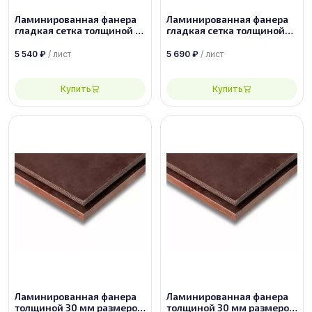
Ламинированная фанера
Ламинированная фанера
гладкая сетка толщиной 18
гладкая сетка толщиной
мм размером 1500х3000,
27 мм размером
сорт 1/1
2500х1250, сорт 1/1
5 540
₽
/ лист
5 690
₽
/ лист
Купить
Купить
Ламинированная фанера
Ламинированная фанера
толщиной 30 мм размером
толщиной 30 мм размером