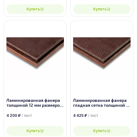
Купить
Купить
Ламинированная фанера
Ламинированная фанера
толщиной 12 мм размером
гладкая сетка толщиной 12
1500х3000, сорт 1/1
мм размером 1500х3000,
сорт 1/1
4 200
₽
/ лист
4 425
₽
/ лист
Купить
Купить