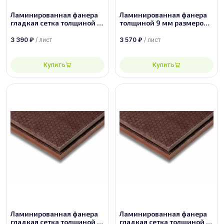
Ламинированная фанера
Ламинированная фанера
гладкая сетка толщиной 18
толщиной 9 мм размером
мм размером 2500х1250,
1500х3000, сорт 1/1
сорт 1/1
3 390
₽
/ лист
3 570
₽
/ лист
Купить
Купить
Ламинированная фанера
Ламинированная фанера
гладкая сетка толщиной 21
гладкая сетка толщиной 9