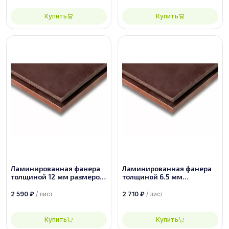
Купить
Купить
Ламинированная фанера
Ламинированная фанера
толщиной 12 мм размером
толщиной 6.5 мм
2500х1250, сорт 1/1
размером 1500х3000, сорт
1/1
2 590
₽
/ лист
2 710
₽
/ лист
Купить
Купить