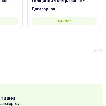
ером
толщиной 9 мм размером
2500х1250, сорт 2/2
Договорная
Купить
ставка
транспортом