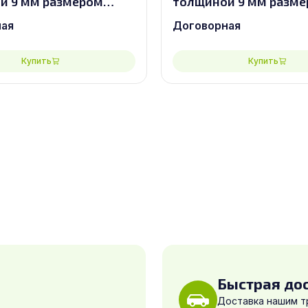
й 9 мм размером
толщиной 9 мм разм
0, сорт 2/2
2440х1220, сорт 3/3
ная
Договорная
Купить
Купить
Быстрая до
Доставка нашим 