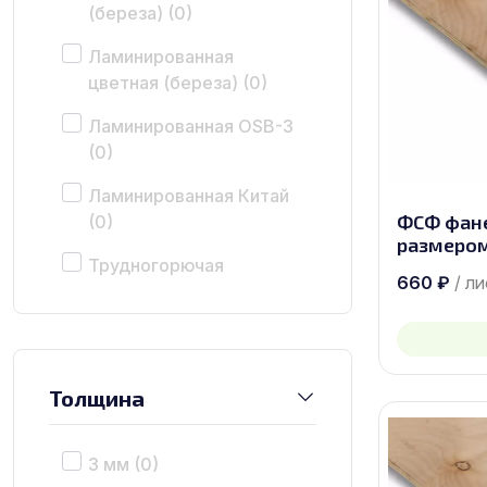
(береза)
(0)
Ламинированная
цветная (береза)
(0)
Ламинированная OSB-3
(0)
Ламинированная Китай
ФСФ фан
(0)
размером
Трудногорючая
660
₽
/ л
(береза)
(0)
Бакелитовая (береза)
(0)
Толщина
3 мм
(0)