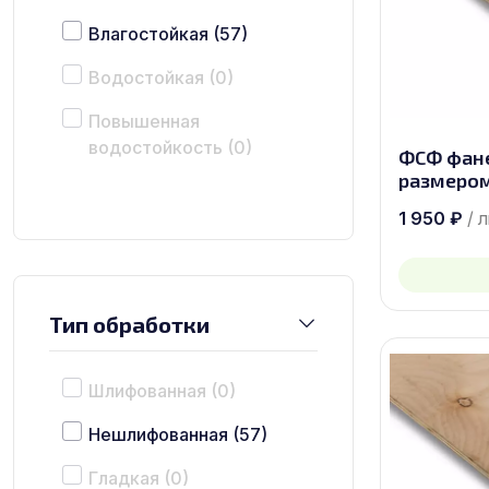
Влагостойкая
(57)
Водостойкая
(0)
Повышенная
водостойкость
(0)
ФСФ фане
размером
1 950
₽
/ 
Тип обработки
Шлифованная
(0)
Нешлифованная
(57)
Гладкая
(0)