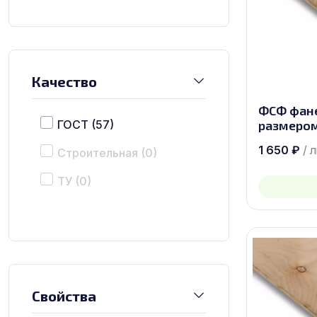
Качество
ФСФ фане
ГОСТ
(57)
размером
1 650
₽
/ 
Строительная
(0)
ТУ
(0)
Свойства