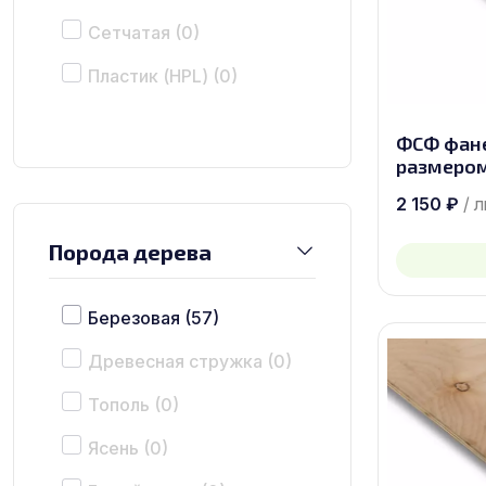
Сетчатая
(0)
Пластик (HPL)
(0)
ФСФ фане
размером
2 150
₽
/ 
Порода дерева
Березовая
(57)
Древесная стружка
(0)
Тополь
(0)
Ясень
(0)