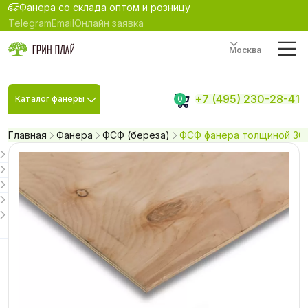
Фанера со склада оптом и розницу
Telegram
Email
Онлайн заявка
Москва
+7 (495) 230-28-41
Каталог фанеры
0
Главная
Фанера
ФСФ (береза)
ФСФ фанера толщиной 30 