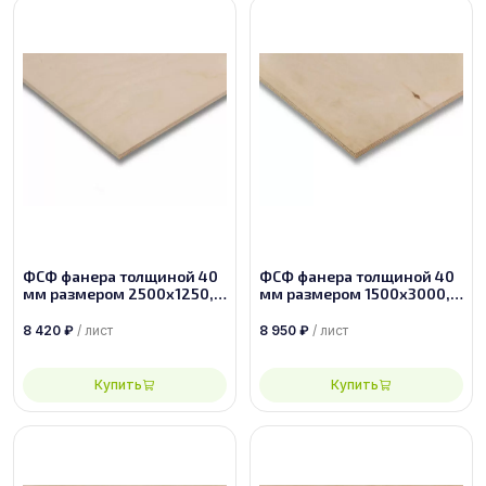
ФСФ фанера толщиной 40
ФСФ фанера толщиной 40
мм размером 2500х1250,
мм размером 1500х3000,
сорт 1/2
сорт 3/3
8 420
₽
/ лист
8 950
₽
/ лист
Купить
Купить