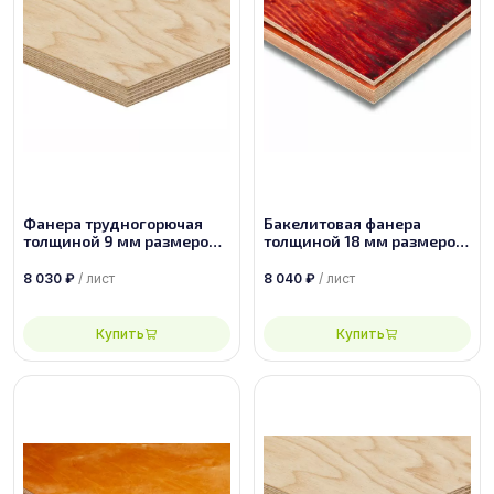
Фанера трудногорючая
Бакелитовая фанера
толщиной 9 мм размером
толщиной 18 мм размером
2950х1525 сорт 2/4
2440х1220 марки ФБВ
8 030
₽
/ лист
8 040
₽
/ лист
Купить
Купить