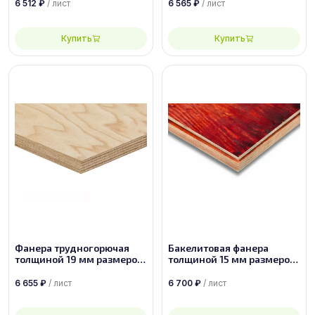
6 512
₽
/ лист
6 565
₽
/ лист
Купить
Купить
Фанера трудногорючая
Бакелитовая фанера
толщиной 19 мм размером
толщиной 15 мм размером
1525х1525 сорт 2/4
2440х1220 марки ФБВ
6 655
₽
/ лист
6 700
₽
/ лист