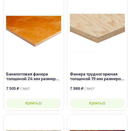
Бакелитовая фанера
Фанера трудногорючая
толщиной 24 мм размером
толщиной 19 мм размером
2440х1220 ФБС-1-А-П
1830х1525 сорт 2/4
7 505
₽
/ лист
7 986
₽
/ лист
Купить
Купить