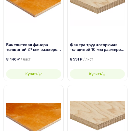
Бакелитовая фанера
Фанера трудногорючая
толщиной 27 мм размером
толщиной 10 мм размером
2440х1220 ФБС-1-А-П
2950х1525 сорт 2/4
8 440
₽
/ лист
8 591
₽
/ лист
Купить
Купить