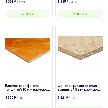
3 069
₽
/ лист
3 335
₽
/ лист
Купить
Купить
Бакелитовая фанера
Фанера трудногорючая
толщиной 10 мм размером
толщиной 9 мм размером
2440х1220 ФБС-1-А-П
1525х1525 сорт 2/4
3 350
₽
/ лист
3 421
₽
/ лист