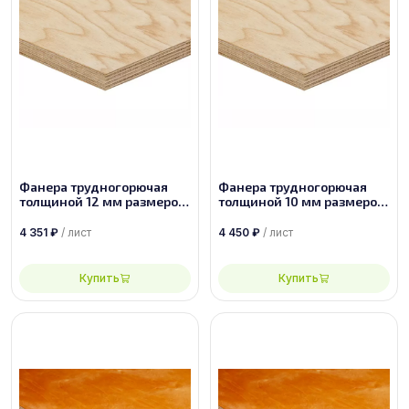
Фанера трудногорючая
Фанера трудногорючая
толщиной 12 мм размером
толщиной 10 мм размером
1525х1525 сорт 2/4
1830х1525 сорт 2/4
4 351
₽
/ лист
4 450
₽
/ лист
Купить
Купить