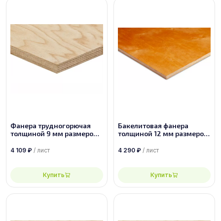
Фанера трудногорючая
Бакелитовая фанера
толщиной 9 мм размером
толщиной 12 мм размером
1830х1525 сорт 2/4
2440х1220 ФБС-1-А-П
4 109
₽
/ лист
4 290
₽
/ лист
Купить
Купить