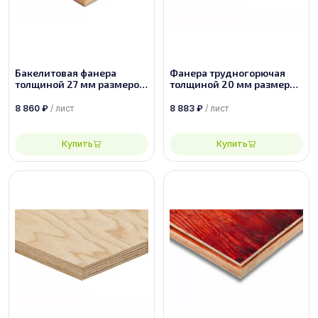
Бакелитовая фанера
Фанера трудногорючая
толщиной 27 мм размером
толщиной 20 мм размером
2500х1250 ФБС-1-А-П
1830х1525 сорт 2/4
8 860
₽
/ лист
8 883
₽
/ лист
Купить
Купить