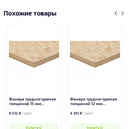
Похожие товары
Фанера трудногорючая
Фанера трудногорючая
толщиной 15 мм
толщиной 12 мм
размером 1830х1525
размером 1525х1525
сорт 2/4
сорт 2/4
6 512
₽
/ лист
4 351
₽
/ лист
Купить
Купить