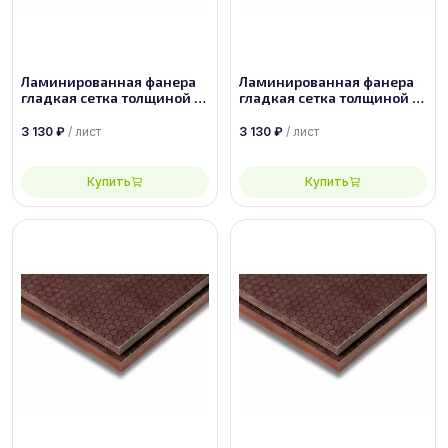
Ламинированная фанера
Ламинированная фанера
гладкая сетка толщиной 18
гладкая сетка толщиной 15
мм размером 2440х1220,
мм размером 2500х1250,
сорт 1/1
сорт 1/1
3 130
₽
/ лист
3 130
₽
/ лист
Купить
Купить