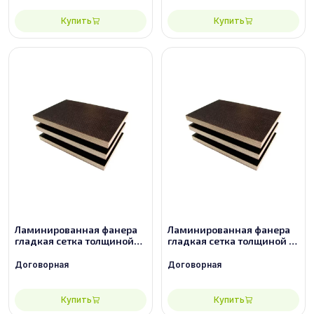
Купить
Купить
Ламинированная фанера
Ламинированная фанера
гладкая сетка толщиной
гладкая сетка толщиной 9
6.5 мм размером
мм размером 2440х1220,
2440х1220, сорт 3/3
сорт 2/2
Договорная
Договорная
Купить
Купить