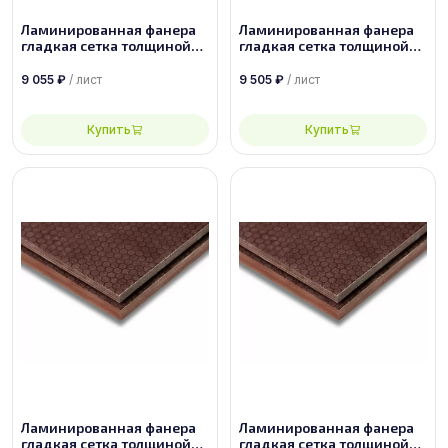
Ламинированная фанера
Ламинированная фанера
гладкая сетка толщиной
гладкая сетка толщиной
40 мм размером
40 мм размером
2440х1220, сорт 1/1
2500х1250, сорт 1/1
9 055
₽
/ лист
9 505
₽
/ лист
Купить
Купить
Ламинированная фанера
Ламинированная фанера
гладкая сетка толщиной
гладкая сетка толщиной