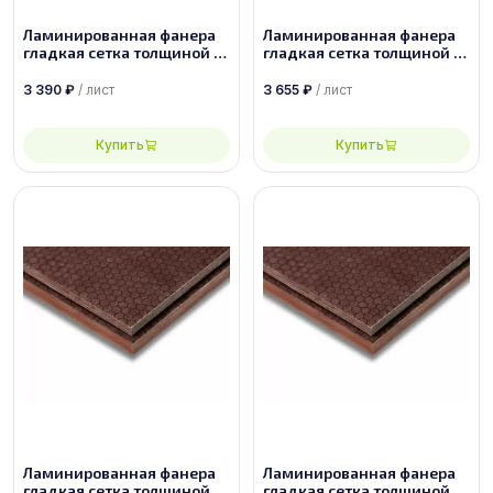
Ламинированная фанера
Ламинированная фанера
гладкая сетка толщиной 18
гладкая сетка толщиной 21
мм размером 2500х1250,
мм размером 2440х1220,
сорт 1/1
сорт 1/1
3 390
₽
/ лист
3 655
₽
/ лист
Купить
Купить
Ламинированная фанера
Ламинированная фанера
гладкая сетка толщиной 9
гладкая сетка толщиной 21