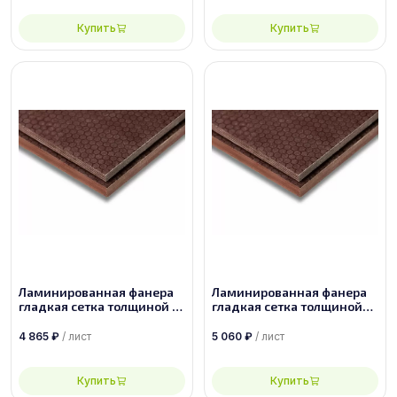
Купить
Купить
Ламинированная фанера
Ламинированная фанера
гладкая сетка толщиной 15
гладкая сетка толщиной
мм размером 1500х3000,
24 мм размером
сорт 1/1
2500х1250, сорт 1/1
4 865
₽
/ лист
5 060
₽
/ лист
Купить
Купить