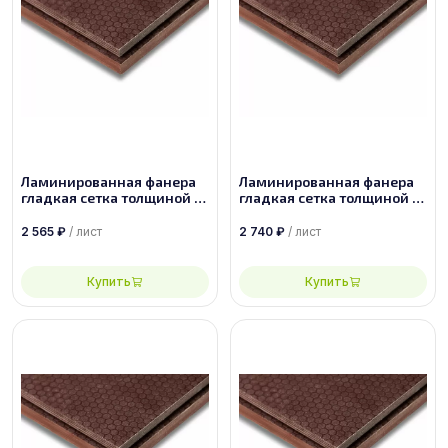
Ламинированная фанера
Ламинированная фанера
гладкая сетка толщиной 12
гладкая сетка толщиной 12
мм размером 2440х1220,
мм размером 2500х1250,
сорт 1/1
сорт 1/1
2 565
₽
/ лист
2 740
₽
/ лист
Купить
Купить