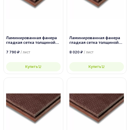
Ламинированная фанера
Ламинированная фанера
гладкая сетка толщиной
гладкая сетка толщиной
35 мм размером
24 мм размером
2440х1220, сорт 1/1
1500х3000, сорт 1/1
7 790
₽
/ лист
8 020
₽
/ лист
Купить
Купить