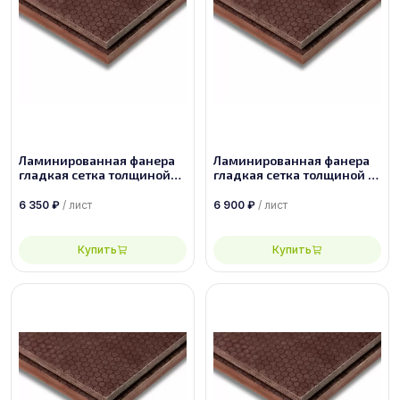
Ламинированная фанера
Ламинированная фанера
гладкая сетка толщиной
гладкая сетка толщиной 21
30 мм размером
мм размером 1500х3000,
2500х1250, сорт 1/1
сорт 1/1
6 350
₽
/ лист
6 900
₽
/ лист
Купить
Купить