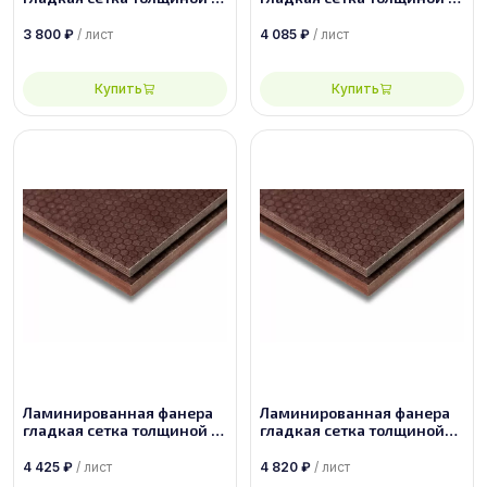
мм размером 1500х3000,
мм размером 2500х1250,
сорт 1/1
сорт 1/1
3 800
₽
/ лист
4 085
₽
/ лист
Купить
Купить
Ламинированная фанера
Ламинированная фанера
гладкая сетка толщиной 12
гладкая сетка толщиной
мм размером 1500х3000,
24 мм размером
сорт 1/1
2440х1220, сорт 1/1
4 425
₽
/ лист
4 820
₽
/ лист