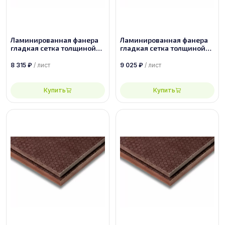
Ламинированная фанера
Ламинированная фанера
гладкая сетка толщиной
гладкая сетка толщиной
35 мм размером
27 мм размером
2500х1250, сорт 1/1
1500х3000, сорт 1/1
8 315
₽
/ лист
9 025
₽
/ лист
Купить
Купить