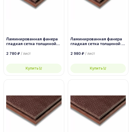
Ламинированная фанера
Ламинированная фанера
гладкая сетка толщиной
гладкая сетка толщиной 15
6.5 мм размером
мм размером 2440х1220,
1500х3000, сорт 1/1
сорт 1/1
2 780
₽
/ лист
2 980
₽
/ лист
Купить
Купить