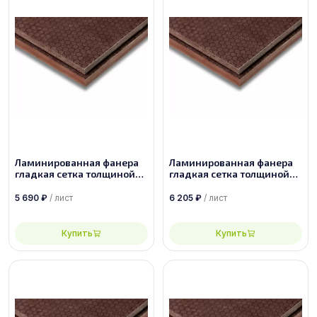
Ламинированная фанера
Ламинированная фанера
гладкая сетка толщиной
гладкая сетка толщиной
27 мм размером
30 мм размером
2500х1250, сорт 1/1
2440х1220, сорт 1/1
5 690
₽
/ лист
6 205
₽
/ лист
Купить
Купить