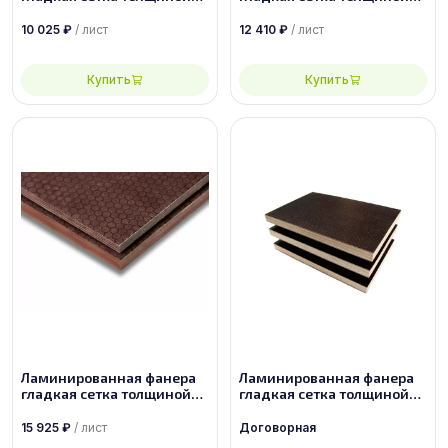
30 мм размером
35 мм размером
1500х3000, сорт 1/1
1500х3000, сорт 1/1
10 025
₽
/ лист
12 410
₽
/ лист
Купить
Купить
Ламинированная фанера
Ламинированная фанера
гладкая сетка толщиной
гладкая сетка толщиной
40 мм размером
6.5 мм размером
1500х3000, сорт 1/1
2440х1220, сорт 2/2
15 925
₽
/ лист
Договорная