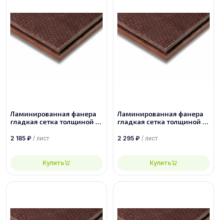
Ламинированная фанера
Ламинированная фанера
гладкая сетка толщиной 9
гладкая сетка толщиной 9
мм размером 2440х1220,
мм размером 2500х1250,
сорт 1/1
сорт 1/1
2 185
₽
/ лист
2 295
₽
/ лист
Купить
Купить