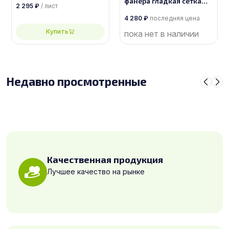
фанера гладкая сетка
размером 2500х1250,
2 295
₽
/ лист
толщиной 9 мм
сорт 1/1
размером 1525х3050,
4 280
₽
последняя цена
сорт 1/1
Купить
пока нет в наличии
Недавно просмотренные
Качественная продукция
Лучшее качество на рынке