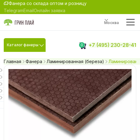
Фанера со склада оптом и розницу
Telegram
Email
Онлайн заявка
Москва
+7 (495) 230-28-41
Каталог фанеры
0
Главная
Фанера
Ламинированная (береза)
Ламинированна