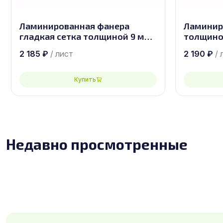
Ламинированная фанера
Ламинир
гладкая сетка толщиной 9 мм
толщино
размером 2440х1220, сорт 1/1
2500х1250
2 185
₽
/ лист
2 190
₽
/ 
Купить
Недавно просмотренные