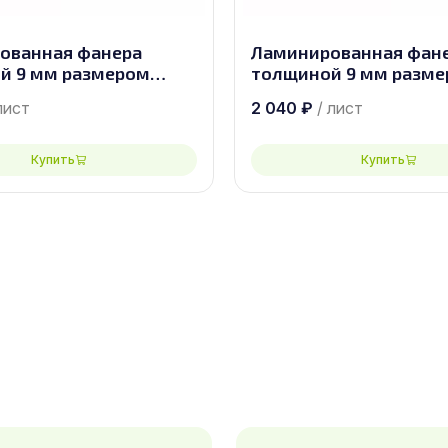
ованная фанера
Ламинированная фан
й 9 мм размером
толщиной 9 мм разм
, сорт 1/1
2440х1220, сорт 1/1
лист
2 040
₽
/ лист
Купить
Купить