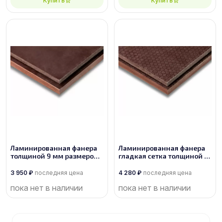
Купить
Купить
Ламинированная фанера
Ламинированная фанера
толщиной 9 мм размером
гладкая сетка толщиной 9
1525х3050, сорт 1/1
мм размером 1525х3050,
сорт 1/1
3 950
₽
последняя цена
4 280
₽
последняя цена
пока нет в наличии
пока нет в наличии