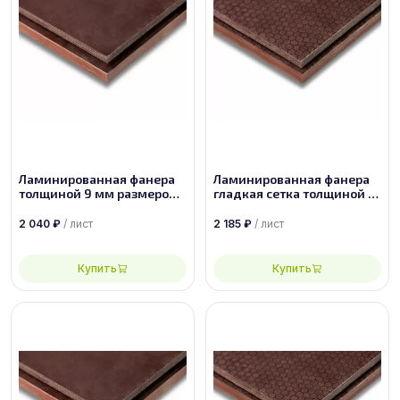
Ламинированная фанера
Ламинированная фанера
толщиной 9 мм размером
гладкая сетка толщиной 9
2440х1220, сорт 1/1
мм размером 2440х1220,
сорт 1/1
2 040
₽
/ лист
2 185
₽
/ лист
Купить
Купить