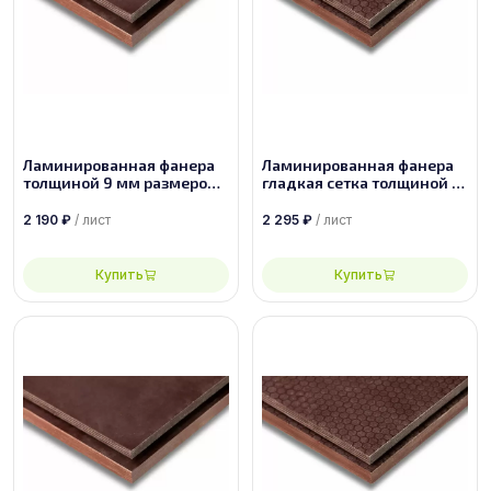
Ламинированная фанера
Ламинированная фанера
толщиной 9 мм размером
гладкая сетка толщиной 9
2500х1250, сорт 1/1
мм размером 2500х1250,
сорт 1/1
2 190
₽
/ лист
2 295
₽
/ лист
Купить
Купить