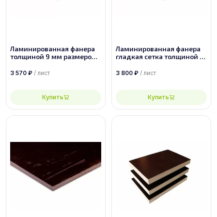
Ламинированная фанера
Ламинированная фанера
толщиной 9 мм размером
гладкая сетка толщиной 9
1500х3000, сорт 1/1
мм размером 1500х3000,
сорт 1/1
3 570
₽
/ лист
3 800
₽
/ лист
Купить
Купить