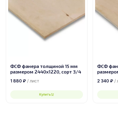
ФСФ фанера толщиной 15 мм
ФСФ фан
размером 2440х1220, сорт 3/4
размером
1 880
₽
/ лист
2 340
₽
/
Купить