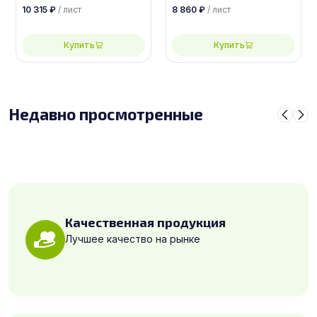
ФБС-1-А-П
ФБС-1-А-П
10 315
₽
/ лист
8 860
₽
/ лист
Купить
Купить
Недавно просмотренные
Качественная продукция
Лучшее качество на рынке