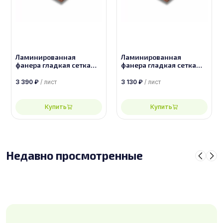
Ламинированная
Ламинированная
фанера гладкая сетка
фанера гладкая сетка
толщиной 18 мм
толщиной 15 мм
размером 2500х1250,
размером 2500х1250,
3 390
₽
/ лист
3 130
₽
/ лист
сорт 1/1
сорт 1/1
Купить
Купить
Недавно просмотренные