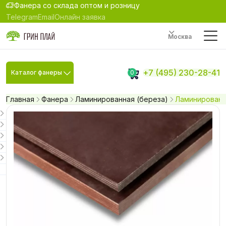
Фанера со склада оптом и розницу
Telegram
Email
Онлайн заявка
Москва
+7 (495) 230-28-41
Каталог фанеры
0
Главная
Фанера
Ламинированная (береза)
Ламинированна