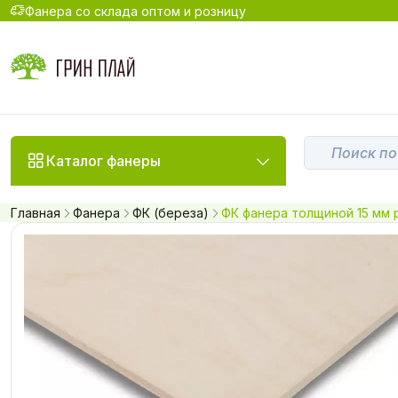
Фанера со склада оптом и розницу
Каталог фанеры
Главная
Фанера
ФК (береза)
ФК фанера толщиной 15 мм р