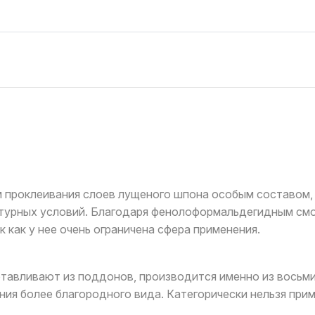
проклеивания слоев лущеного шпона особым составом, 
атурных условий. Благодаря фенолоформальдегидным смо
 как у нее очень ограничена сфера применения.
готавливают из поддонов, производится именно из вос
ния более благородного вида. Категорически нельзя пр