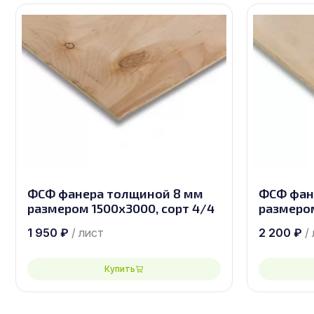
ФСФ фанера толщиной 8 мм
ФСФ фан
размером 1500х3000, сорт 4/4
размером
1 950
₽
/ лист
2 200
₽
/
Купить