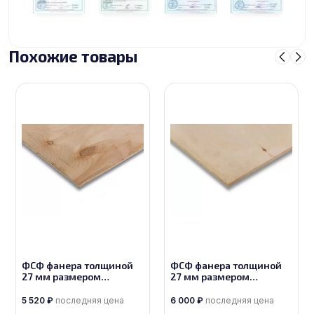
Похожие товары
ФСФ фанера толщиной
ФСФ фанера толщиной
27 мм размером
27 мм размером
1525х3050, сорт 4/4
1525х3050, сорт 3/4
5 520
₽
последняя цена
6 000
₽
последняя цена