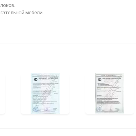
локов.
огательной мебели.