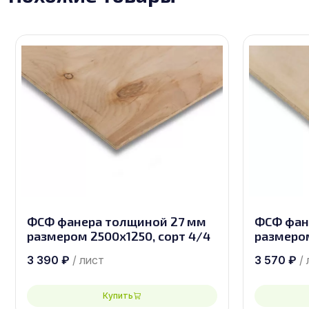
ФСФ фанера толщиной 27 мм
ФСФ фан
размером 2500х1250, сорт 4/4
размером
3 390
₽
/ лист
3 570
₽
/
Купить