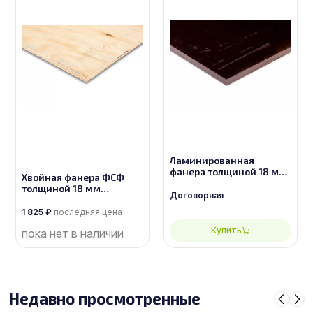
Ламинированная
фанера толщиной 18 мм
Хвойная фанера ФСФ
размером 2440х1220,
толщиной 18 мм
сорт 2/2
Договорная
размером 2440х1220,
сорт 2/3
1 825
₽
последняя цена
Купить
пока нет в наличии
Недавно просмотренные