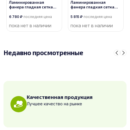
Ламинированная
Ламинированная
фанера гладкая сетка
фанера гладкая сетка
толщиной 18 мм
толщиной 15 мм
размером 1525х3050,
размером 1525х3050,
6 780
₽
последняя цена
5 815
₽
последняя цена
сорт 1/1
сорт 1/1
пока нет в наличии
пока нет в наличии
Недавно просмотренные
Качественная продукция
Лучшее качество на рынке