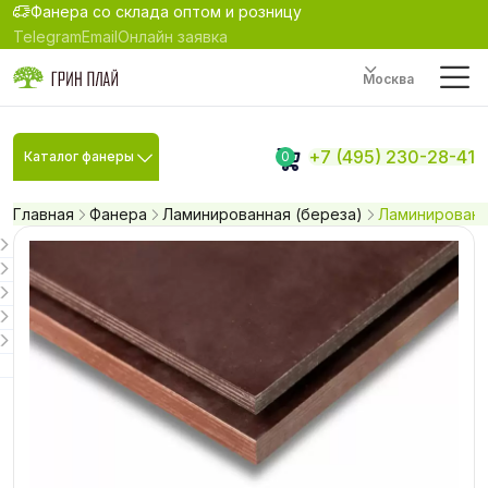
Фанера со склада оптом и розницу
Telegram
Email
Онлайн заявка
Москва
+7 (495) 230-28-41
Каталог фанеры
0
Главная
Фанера
Ламинированная (береза)
Ламинированна