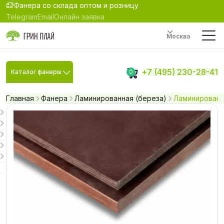
Фанера со склада оптом и розницу
Telegram
Email
Онлайн заявка
Москва
+7 (495) 230-28-41
Каталог фанеры
0
Главная
Фанера
Ламинированная (береза)
Ламинированна