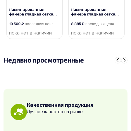
Ламинированная
Ламинированная
фанера гладкая сетка
фанера гладкая сетка
толщиной 27 мм
толщиной 24 мм
размером 1525х3050,
размером 1525х3050,
10 500
₽
последняя цена
8 885
₽
последняя цена
сорт 1/1
сорт 1/1
пока нет в наличии
пока нет в наличии
Недавно просмотренные
Качественная продукция
Лучшее качество на рынке