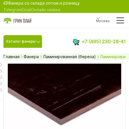
Фанера со склада оптом и розницу
Telegram
Email
Онлайн заявка
Москва
+7 (495) 230-28-41
Каталог фанеры
0
Главная
Фанера
Ламинированная (береза)
Ламинированн