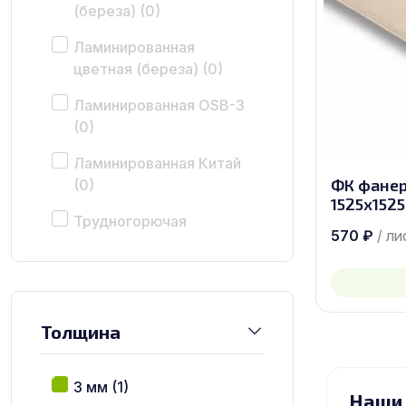
(береза)
(0)
Ламинированная
цветная (береза)
(0)
Ламинированная OSB-3
(0)
Ламинированная Китай
ФК фанер
(0)
1525х1525
Трудногорючая
570
₽
/ ли
(береза)
(0)
Бакелитовая (береза)
(0)
Толщина
3 мм
(1)
Наши