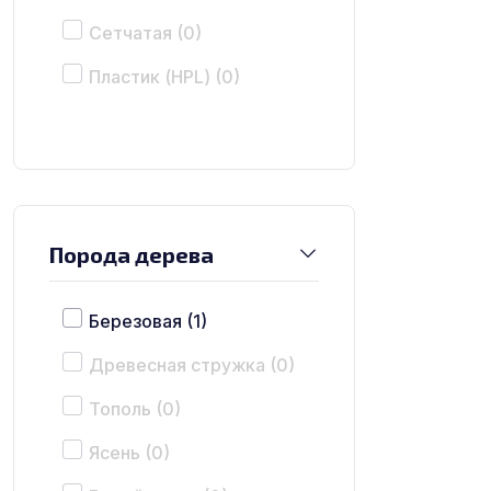
Сетчатая
(0)
Пластик (HPL)
(0)
Порода дерева
Березовая
(1)
Древесная стружка
(0)
Тополь
(0)
Ясень
(0)