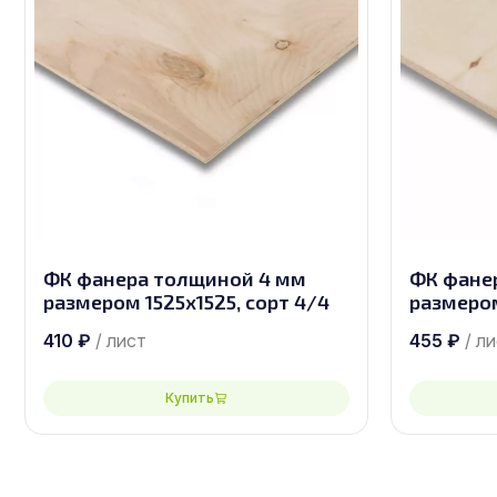
ФК фанера толщиной 4 мм
ФК фане
размером 1525х1525, сорт 4/4
размером
410
₽
/ лист
455
₽
/ л
Купить