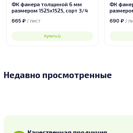
ФК фанера толщиной 6 мм
ФК фане
размером 1525х1525, сорт 3/4
размером
665
₽
/ лист
690
₽
/ л
Купить
Недавно просмотренные
Качественная продукция