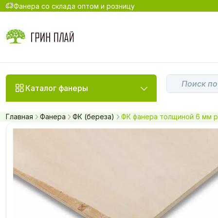
Фанера со склада оптом и розницу
Каталог фанеры
Главная
Фанера
ФК (береза)
ФК фанера толщиной 6 мм р