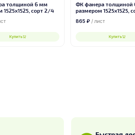
ра толщиной 6 мм
ФК фанера толщиной 
 1525х1525, сорт 2/4
размером 1525х1525, с
ист
865
₽
/ лист
Купить
Купить
Быстрая до