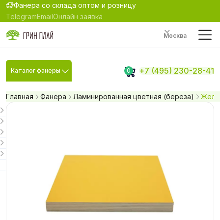
Фанера со склада оптом и розницу
Telegram
Email
Онлайн заявка
Москва
+7 (495) 230-28-41
Каталог фанеры
0
Главная
Фанера
Ламинированная цветная (береза)
Желта