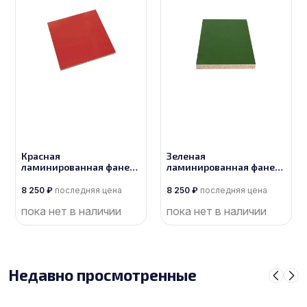
Красная
Зеленая
ламинированная фанера
ламинированная фанера
толщиной 12 мм
толщиной 12 мм
размером 2500х1250,
размером 2500х1250,
8 250
₽
последняя цена
8 250
₽
последняя цена
сорт 1/1
сорт 1/1
пока нет в наличии
пока нет в наличии
Недавно просмотренные