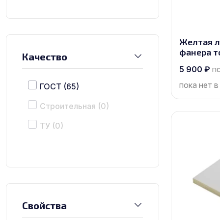
Желтая 
фанера т
Качество
размером
5 900
₽
п
пока нет в
ГОСТ
(65)
Строительная
(0)
ТУ
(0)
Свойства