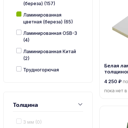
(береза)
(157)
Ламинированная
цветная (береза)
(65)
Ламинированная OSB-3
(4)
Ламинированная Китай
(2)
Белая ла
Трудногорючая
толщиной
(береза)
(29)
2440х1220
4 250
₽
по
Бакелитовая (береза)
пока нет в
(26)
Толщина
3 мм
(0)