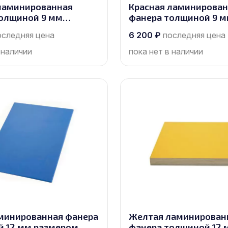
ламинированная
Красная ламинирова
олщиной 9 мм
фанера толщиной 9 
2500х1250, сорт 1/1
размером 2500х1250, с
оследняя цена
6 200
₽
последняя цена
 наличии
пока нет в наличии
минированная фанера
Желтая ламинирован
 12 мм размером
фанера толщиной 12 