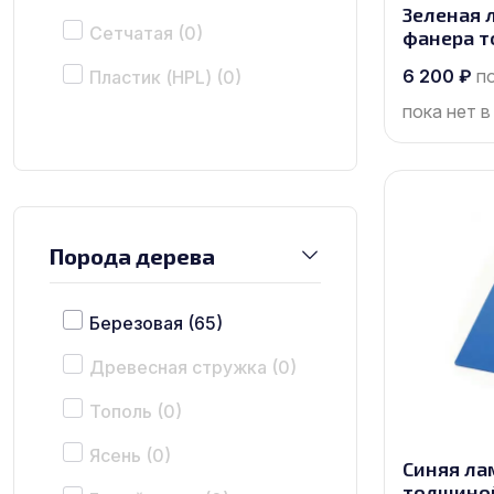
Зеленая 
Сетчатая
(0)
фанера т
размером 
6 200
₽
п
Пластик (HPL)
(0)
пока нет в
Порода дерева
Березовая
(65)
Древесная стружка
(0)
Тополь
(0)
Ясень
(0)
Синяя ла
толщиной