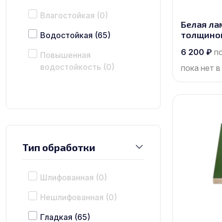
Влагостойкая
(0)
Белая ла
толщино
Водостойкая
(65)
2500х1250
6 200
₽
п
Повышенная
водостойкость
(0)
пока нет в
Тип обработки
Шлифованная
(0)
Нешлифованная
(0)
Гладкая
(65)