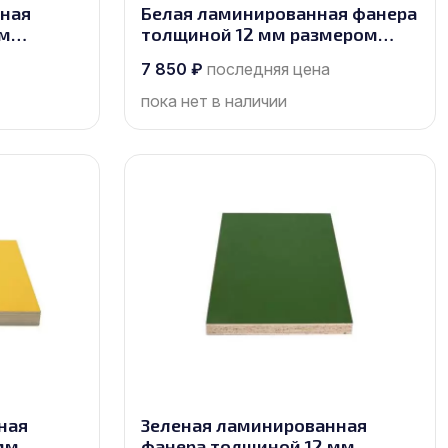
нная
Белая ламинированная фанера
мм
толщиной 12 мм размером
орт 1/1
2440х1220, сорт 1/1
7 850
₽
последняя цена
пока нет в наличии
ная
Зеленая ламинированная
мм
фанера толщиной 12 мм