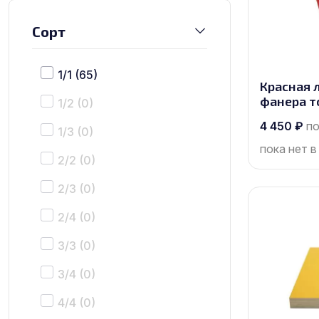
Сорт
1/1
(65)
Красная 
фанера т
1/2
(0)
размером 
4 450
₽
по
1/3
(0)
пока нет в
2/2
(0)
2/3
(0)
2/4
(0)
3/3
(0)
3/4
(0)
4/4
(0)