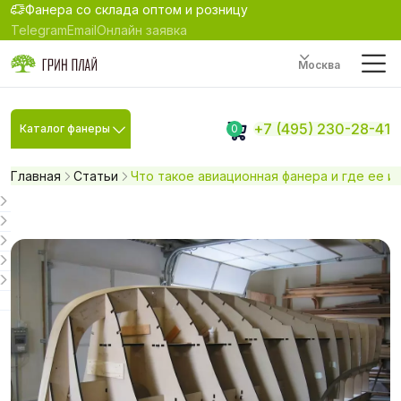
Фанера со склада оптом и розницу
Telegram
Email
Онлайн заявка
Москва
+7 (495) 230-28-41
Каталог фанеры
0
Главная
Статьи
Что такое авиационная фанера и где ее и