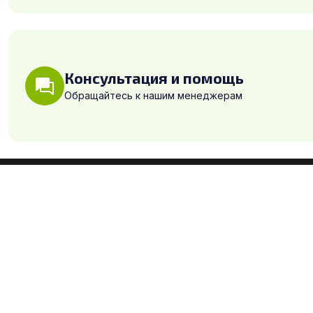
Консультация и помощь
Обращайтесь к нашим менеджерам
+7 (495) 230-28-41
info@green-ply.ru
Офис: г. Москва,
Волоколамское ш., д.142