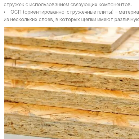
стружек с использованием связующих компонентов.
ОСП (ориентированно-стружечные плиты) – материал
из нескольких слоев, в которых щепки имеют различн