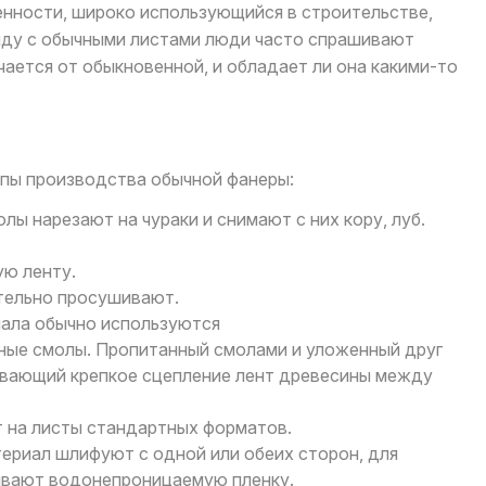
ности, широко использующийся в строительстве,
яду с обычными листами люди часто спрашивают
чается от обыкновенной, и обладает ли она какими-то
апы производства обычной фанеры:
лы нарезают на чураки и снимают с них кору, луб.
ую ленту.
тельно просушивают.
иала обычно используются
ые смолы. Пропитанный смолами и уложенный друг
чивающий крепкое сцепление лент древесины между
т на листы стандартных форматов.
ериал шлифуют с одной или обеих сторон, для
еивают водонепроницаемую пленку.