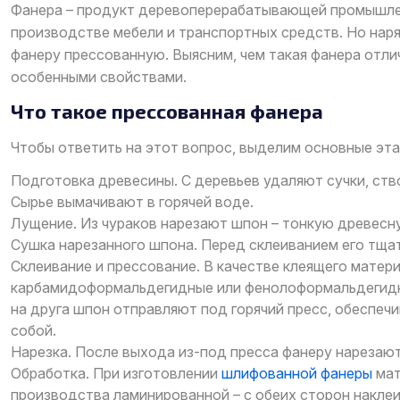
Фанера – продукт деревоперерабатывающей промышлен
производстве мебели и транспортных средств. Но нар
фанеру прессованную. Выясним, чем такая фанера отли
особенными свойствами.
Что такое прессованная фанера
Чтобы ответить на этот вопрос, выделим основные эт
Подготовка древесины. С деревьев удаляют сучки, ство
Сырье вымачивают в горячей воде.
Лущение. Из чураков нарезают шпон – тонкую древесн
Сушка нарезанного шпона. Перед склеиванием его тща
Склеивание и прессование. В качестве клеящего матер
карбамидоформальдегидные или фенолоформальдегидн
на друга шпон отправляют под горячий пресс, обеспе
собой.
Нарезка. После выхода из-под пресса фанеру нарезаю
Обработка. При изготовлении
шлифованной фанеры
мат
производства ламинированной – с обеих сторон накл