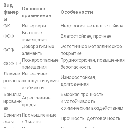
Вид
Основное
фанер
Особенности
применение
ы
ФК
Интерьеры
Недорогая, не влагостойкая
Влажные
ФСФ
Влагостойкая, прочная
помещения
Декоративные
Эстетичное металлическое
ФОФ
элементы
покрытие
Пожароопасные
Трудногорючая, повышенная
ФСФ ТВ
помещения
безопасность
Ламини
Интенсивно
Износостойкая,
рованна
эксплуатируемы
долговечная
я
е объекты
Бакилиз
Высокая прочность
Агрессивные
ированн
и устойчивость
среды
ая
к химическим воздействиям
Бакилит
Промышленные
Прочность, долговечность
овая
объекты