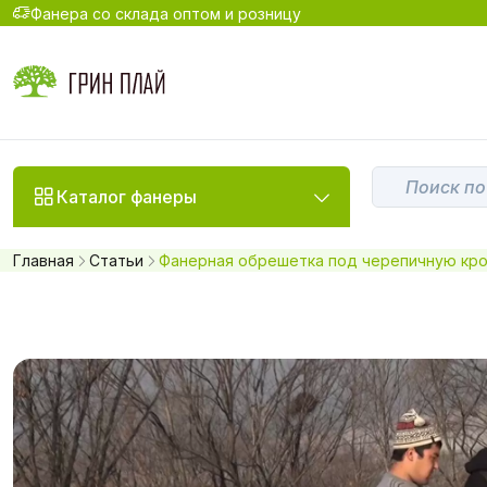
Фанера со склада оптом и розницу
Каталог фанеры
Главная
Статьи
Фанерная обрешетка под черепичную кро