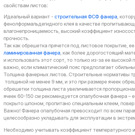
свойствам листов:
Идеальный вариант -
строительная ФСФ фанера
, кото
фенолформальдегидного клея в качестве пропитывающ
влагонепроницаемость, высокий коэффициент износос
прочность.
Так как обрешетка прячется под листовое покрытие, е
ламинированная фанера
, как более дорогостоящий мате
и использовать этот сорт, то только из-за ее высокой 
важно, если климатический пояс предполагает обильные
Толщина фанерных листов. Строительные нормативы т
толщиной не менее 9 мм, и это при размере ячеек обре
обрешетки толщина листа увеличивается пропорциона
ячеек 60-150 см рекомендуется опалубочная фанера – 
покрыто шпоном, пропитано специальным клеем, повер
Важно! Фанера опалубочная превосходит по всем пара
целесообразно укладывать для эксплуатации в экстрем
Необходимо учитывать коэффициент температурного и