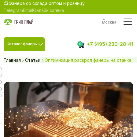
Фанера со склада оптом и розницу
Telegram
Email
Онлайн заявка
Москва
+7 (495) 230-28-41
Каталог фанеры
0
Главная
Статьи
Оптимизация раскроя фанеры на станке с 