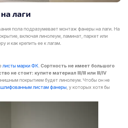
на лаги
вания пола подразумевает монтаж фанеры на лаги. На
крытие, включая линолеум, ламинат, паркет или
у и как крепить ее к лагам.
ие
листы марки ФК
.
Сортность не имеет большого
 не стоит: купите материал III/III или III/IV
финишным покрытием будет линолеум. Чтобы он не
е
шлифованным листам фанеры
, у которых хотя бы