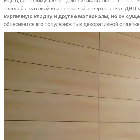
Еще одно преимущество декоративных листов — это и
панелей с матовой или глянцевой поверхностью.
ДВП м
кирпичную кладку и другие материалы, но он суще
объясняется его популярность в декоративной отделк