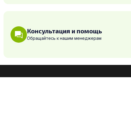
Консультация и помощь
Обращайтесь к нашим менеджерам
+7 (495) 230-28-41
info@green-ply.ru
Офис: г. Москва,
Волоколамское ш., д.142