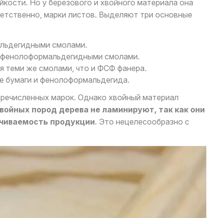
кости. Но у березового и хвойного материала она
тветственно, марки листов. Выделяют три основные
альдегидными смолами.
 фенолоформальдегидными смолами.
 теми же смолами, что и ФСФ фанера.
е бумаги и фенолоформальдегида.
еречисленных марок. Однако хвойный материал
войных пород дерева не ламинируют, так как они
ачиваемость продукции
. Это нецелесообразно с