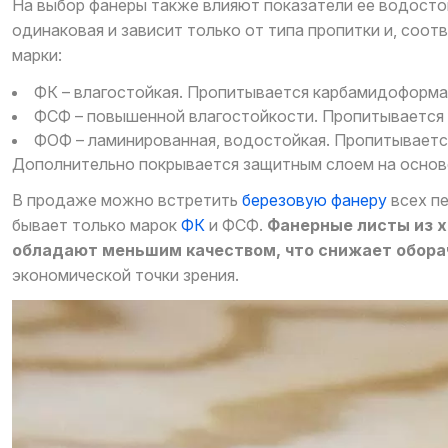
На выбор фанеры также влияют показатели ее водостой
одинаковая и зависит только от типа пропитки и, соо
марки:
ФК – влагостойкая. Пропитывается карбамидоформ
ФСФ – повышенной влагостойкости. Пропитывается
ФОФ – ламинированная, водостойкая. Пропитывается
Дополнительно покрывается защитным слоем на основ
В продаже можно встретить
березовую фанеру
всех п
бывает только марок
ФК
и ФСФ.
Фанерные листы из х
обладают меньшим качеством, что снижает обор
экономической точки зрения.