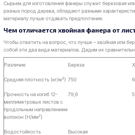
Сырьем для изготовления фанеры служит березовая или
разных пород дерева, обладают разными характеристик
материалу лучше отдавать предпочтение.
Чем отличается хвойная фанера от лис
Чтобы ответить на вопрос, что лучше – хвойная или б
собой эти два вида материалов. Дадим их сравнительн
Различие
Береза
Х
3
Средняя плотность (кг/м
)
750
6
Прочность на изгиб 12-
79,6
5
миллиметровых листов с
продольным направлением
2
волокон (Н/мм
)
Водостойкость
Высокая