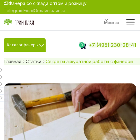
Фанера со склада оптом и розницу
Telegram
Email
Онлайн заявка
Москва
+7 (495) 230-28-41
Каталог фанеры
0
Главная
Статьи
Секреты аккуратной работы с фанерой