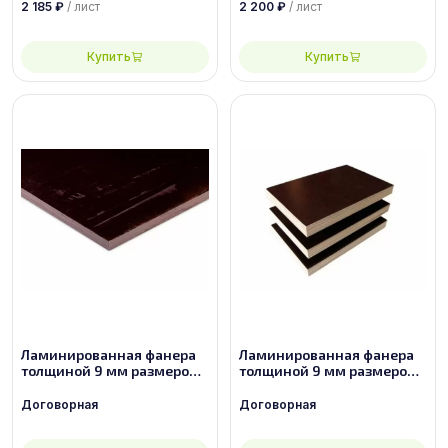
сорт 1/1
2 185
₽
/ лист
2 200
₽
/ лист
Купить
Купить
Ламинированная фанера
Ламинированная фанера
толщиной 9 мм размером
толщиной 9 мм размером
2440х1220, сорт 2/2
2440х1220, сорт 3/3
Договорная
Договорная