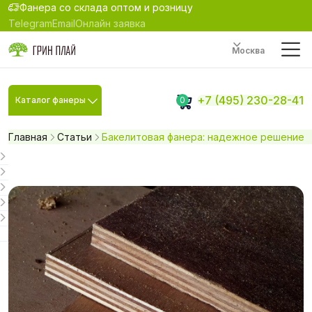
Фанера со склада оптом и розницу
Telegram
Email
Онлайн заявка
Москва
+7 (495) 230-28-41
Каталог фанеры
0
Главная
Статьи
Бакелитовая фанера: надежное решение д