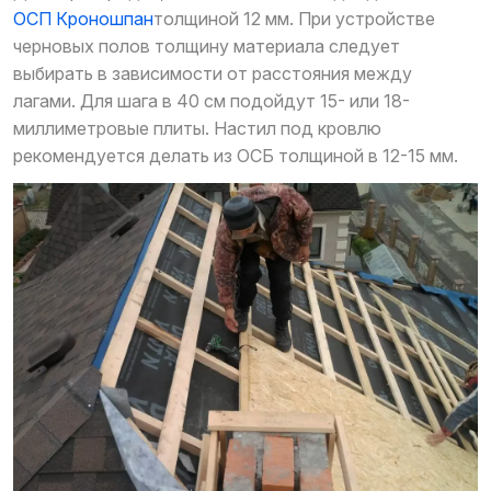
ОСП Кроношпан
толщиной 12 мм. При устройстве
черновых полов толщину материала следует
выбирать в зависимости от расстояния между
лагами. Для шага в 40 см подойдут 15- или 18-
миллиметровые плиты. Настил под кровлю
рекомендуется делать из ОСБ толщиной в 12-15 мм.