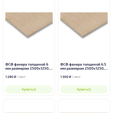
ФСФ фанера толщиной 6
ФСФ фанера толщиной 6.5
мм размером 2500х1250,
мм размером 2500х1250,
сорт 2/2
сорт 2/2
1 280
₽
/ лист
1 300
₽
/ лист
Купить
Купить