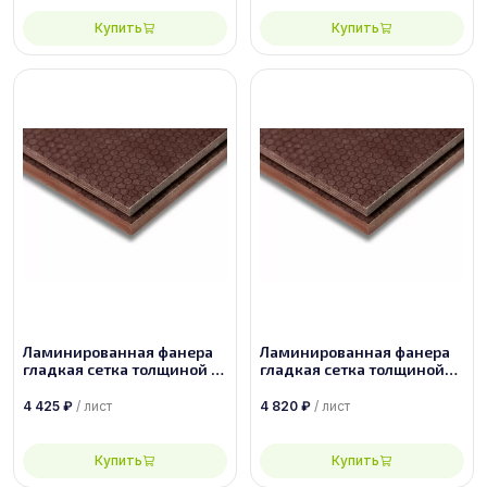
Купить
Купить
Ламинированная фанера
Ламинированная фанера
гладкая сетка толщиной 12
гладкая сетка толщиной
мм размером 1500х3000,
24 мм размером
сорт 1/1
2440х1220, сорт 1/1
4 425
₽
/ лист
4 820
₽
/ лист
Купить
Купить