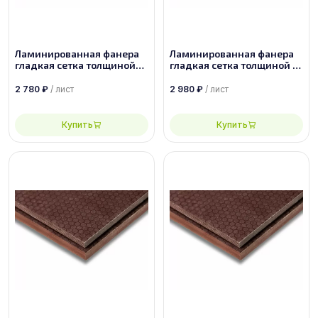
Ламинированная фанера
Ламинированная фанера
гладкая сетка толщиной
гладкая сетка толщиной 15
6.5 мм размером
мм размером 2440х1220,
1500х3000, сорт 1/1
сорт 1/1
2 780
₽
/ лист
2 980
₽
/ лист
Купить
Купить