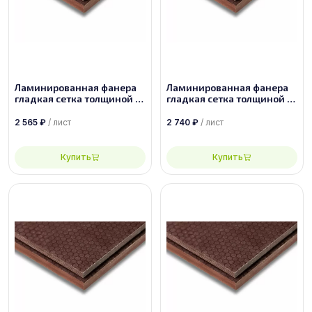
Ламинированная фанера
Ламинированная фанера
гладкая сетка толщиной 12
гладкая сетка толщиной 12
мм размером 2440х1220,
мм размером 2500х1250,
сорт 1/1
сорт 1/1
2 565
₽
/ лист
2 740
₽
/ лист
Купить
Купить