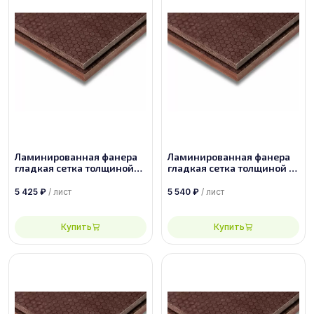
Ламинированная фанера
Ламинированная фанера
гладкая сетка толщиной
гладкая сетка толщиной 18
27 мм размером
мм размером 1500х3000,
2440х1220, сорт 1/1
сорт 1/1
5 425
₽
/ лист
5 540
₽
/ лист
Купить
Купить