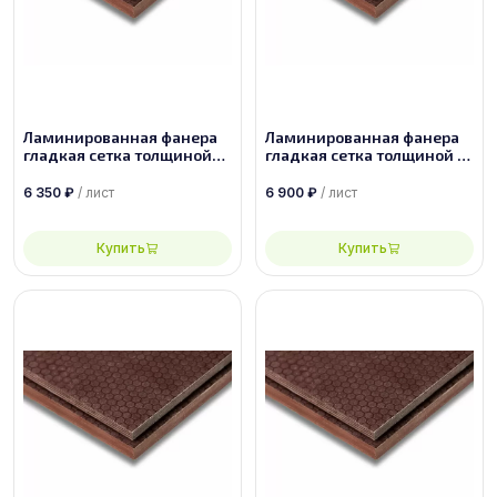
Ламинированная фанера
Ламинированная фанера
гладкая сетка толщиной
гладкая сетка толщиной 21
30 мм размером
мм размером 1500х3000,
2500х1250, сорт 1/1
сорт 1/1
6 350
₽
/ лист
6 900
₽
/ лист
Купить
Купить