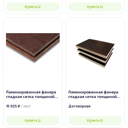
Купить
Купить
Ламинированная фанера
Ламинированная фанера
гладкая сетка толщиной
гладкая сетка толщиной
40 мм размером
6.5 мм размером
1500х3000, сорт 1/1
2440х1220, сорт 2/2
15 925
₽
/ лист
Договорная
Купить
Купить