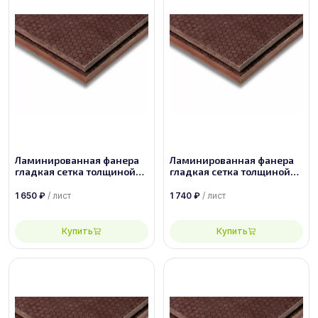
Ламинированная фанера
Ламинированная фанера
гладкая сетка толщиной
гладкая сетка толщиной
6.5 мм размером
6.5 мм размером
2440х1220, сорт 1/1
2500х1250, сорт 1/1
1 650
₽
/ лист
1 740
₽
/ лист
Купить
Купить