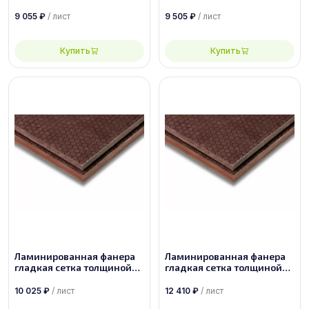
40 мм размером
40 мм размером
2440х1220, сорт 1/1
2500х1250, сорт 1/1
9 055
₽
/ лист
9 505
₽
/ лист
Купить
Купить
Ламинированная фанера
Ламинированная фанера
гладкая сетка толщиной
гладкая сетка толщиной
30 мм размером
35 мм размером
1500х3000, сорт 1/1
1500х3000, сорт 1/1
10 025
₽
/ лист
12 410
₽
/ лист