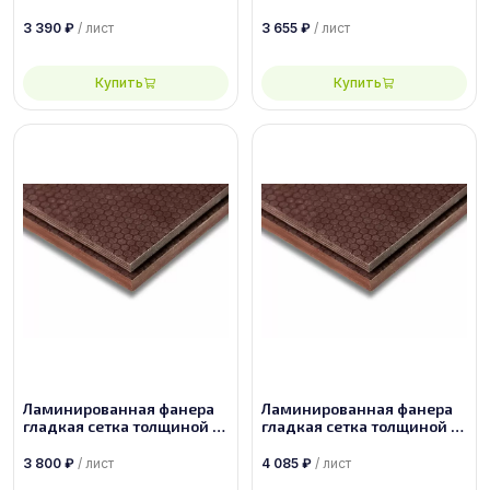
мм размером 2500х1250,
мм размером 2440х1220,
сорт 1/1
сорт 1/1
3 390
₽
/ лист
3 655
₽
/ лист
Купить
Купить
Ламинированная фанера
Ламинированная фанера
гладкая сетка толщиной 9
гладкая сетка толщиной 21
мм размером 1500х3000,
мм размером 2500х1250,
сорт 1/1
сорт 1/1
3 800
₽
/ лист
4 085
₽
/ лист