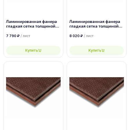
Ламинированная фанера
Ламинированная фанера
гладкая сетка толщиной
гладкая сетка толщиной
35 мм размером
24 мм размером
2440х1220, сорт 1/1
1500х3000, сорт 1/1
7 790
₽
/ лист
8 020
₽
/ лист
Купить
Купить