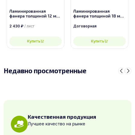
Ламинированная
Ламинированная
фанера толщиной 12 мм
фанера толщиной 18 мм
размером 2440х1220,
размером 2440х1220,
сорт 1/1
сорт 2/2
2 430
₽
/ лист
Договорная
Купить
Купить
Недавно просмотренные
Качественная продукция
Лучшее качество на рынке