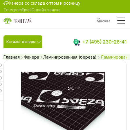
Фанера со склада оптом и розницу
Telegram
Email
Онлайн заявка
Москва
+7 (495) 230-28-41
Каталог фанеры
0
Главная
Фанера
Ламинированная (береза)
Ламинированна