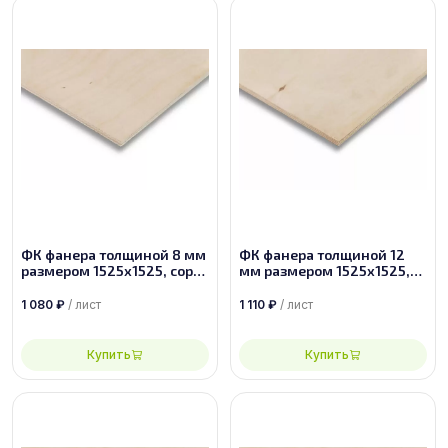
ФК фанера толщиной 8 мм
ФК фанера толщиной 12
размером 1525х1525, сорт
мм размером 1525х1525,
2/2
сорт 3/4
1 080
₽
/ лист
1 110
₽
/ лист
Купить
Купить