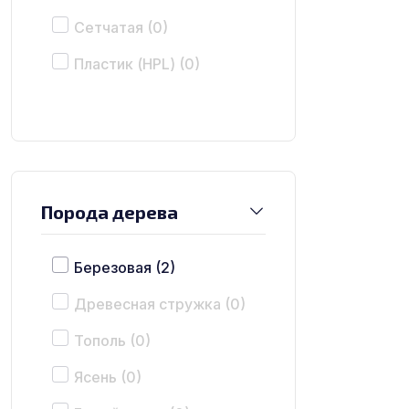
Сетчатая
(0)
Пластик (HPL)
(0)
Порода дерева
Березовая
(2)
Древесная стружка
(0)
Тополь
(0)
Ясень
(0)