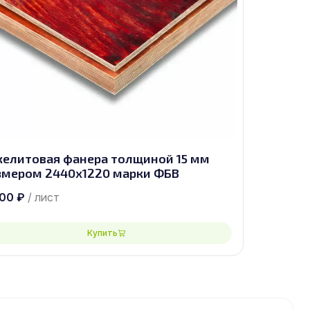
келитовая фанера толщиной 15 мм
змером 2440х1220 марки ФБВ
700
₽
/ лист
Купить