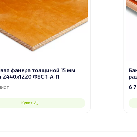
вая фанера толщиной 15 мм
Ба
 2440х1220 ФБС-1-А-П
ра
лист
6 
Купить