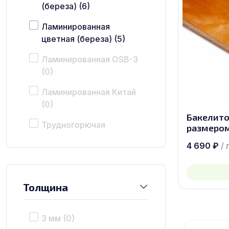
(береза)
(6)
Ламинированная
цветная (береза)
(5)
Ламинированная OSB-3
(0)
Ламинированная Китай
(0)
Бакелито
Трудногорючая
размером
(береза)
(0)
4 690
₽
/ 
Бакелитовая (береза)
(2)
Толщина
3 мм
(0)