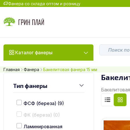
Фанера со склада оптом и розницу
Каталог фанеры
Главная
Фанера
Бакелитовая фанера 15 мм
Бакели
Тип фанеры
Бакелитовая 
ФСФ (береза)
(9)
ФК (береза)
(0)
Ламинированная