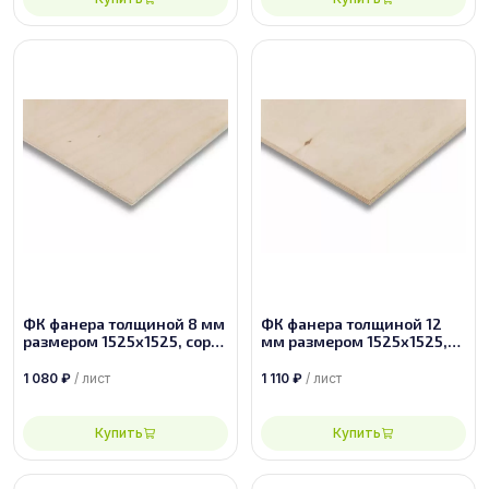
ФК фанера толщиной 8 мм
ФК фанера толщиной 12
размером 1525х1525, сорт
мм размером 1525х1525,
2/2
сорт 3/4
1 080
₽
/ лист
1 110
₽
/ лист
Купить
Купить