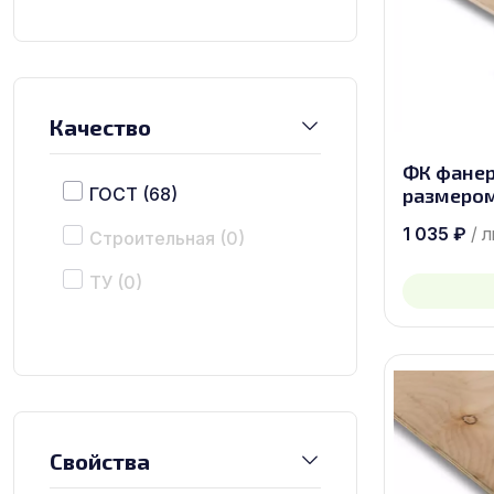
Качество
ФК фанер
ГОСТ
(68)
размером 
1 035
₽
/ 
Строительная
(0)
ТУ
(0)
Свойства