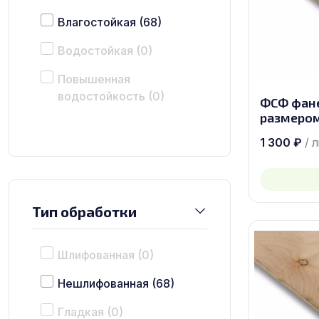
Влагостойкая
(68)
Водостойкая
(0)
Повышенная
водостойкость
(0)
ФСФ фан
размером
1 300
₽
/ 
Тип обработки
Шлифованная
(0)
Нешлифованная
(68)
Гладкая
(0)