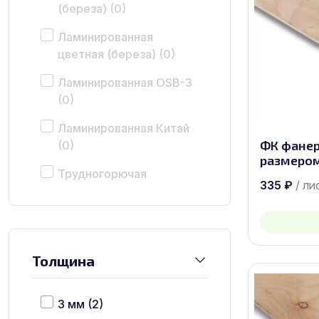
(береза)
(0)
Ламинированная
цветная (береза)
(0)
Ламинированная OSB-3
(0)
Ламинированная Китай
ФК фанер
(0)
размером 
Трудногорючая
335
₽
/ ли
(береза)
(0)
Бакелитовая (береза)
(0)
Толщина
3 мм
(2)