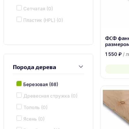
Сетчатая
(0)
Пластик (HPL)
(0)
ФСФ фан
размером
1 550
₽
/ 
Порода дерева
Березовая
(68)
Древесная стружка
(0)
Тополь
(0)
Ясень
(0)