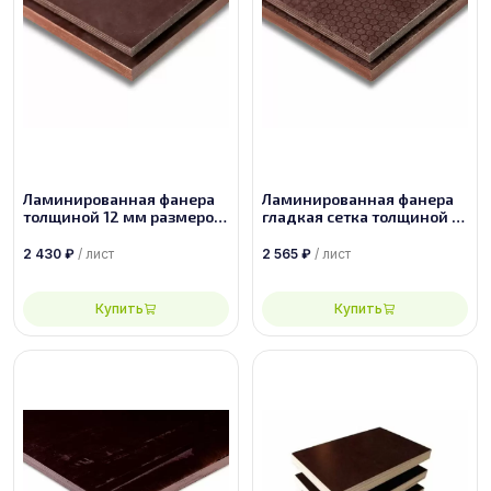
Ламинированная фанера
Ламинированная фанера
толщиной 12 мм размером
гладкая сетка толщиной 12
2440х1220, сорт 1/1
мм размером 2440х1220,
сорт 1/1
2 430
₽
/ лист
2 565
₽
/ лист
Купить
Купить