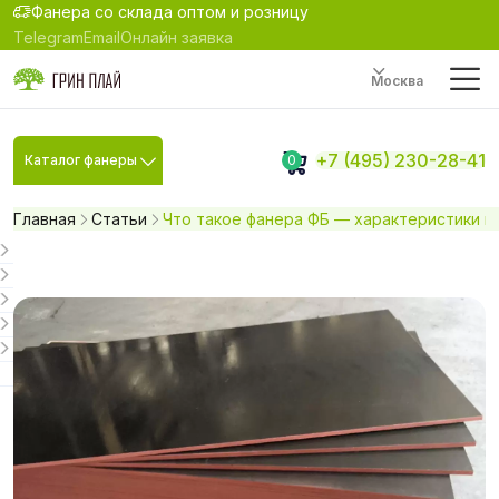
Фанера со склада оптом и розницу
Telegram
Email
Онлайн заявка
Москва
+7 (495) 230-28-41
Каталог фанеры
0
Главная
Статьи
Что такое фанера ФБ — характеристики и