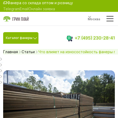
Фанера со склада оптом и розницу
Telegram
Email
Онлайн заявка
Москва
+7 (495) 230-28-41
Каталог фанеры
0
Главная
Статьи
Что влияет на износостойкость фанеры п